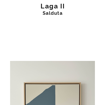
Laga II
Salduta