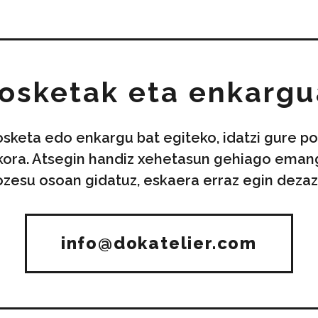
osketak eta enkarg
osketa edo enkargu bat egiteko, idatzi gure po
kora. Atsegin handiz xehetasun gehiago eman
ozesu osoan gidatuz, eskaera erraz egin dezaz
info@dokatelier.com