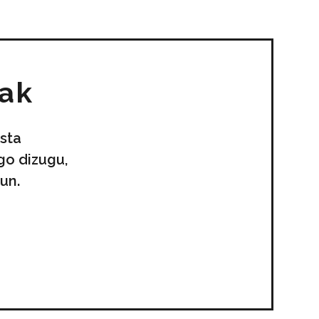
uak
sta
go dizugu,
un.