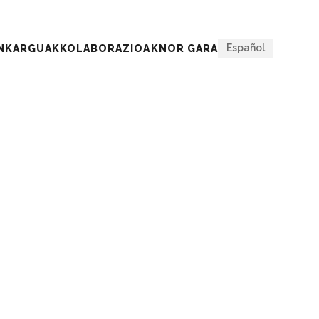
Itxi
Español
ENKARGUAK
KOLABORAZIOAK
NOR GARA
GUAK