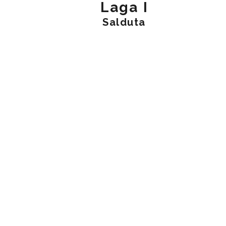
Laga I
Salduta