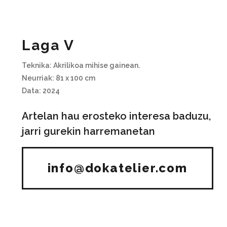
Laga V
Teknika: Akrilikoa mihise gainean.
Neurriak: 81 x 100 cm
Data: 2024
Artelan hau erosteko interesa baduzu,
jarri gurekin harremanetan
info@dokatelier.com