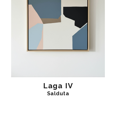
Laga IV
Salduta