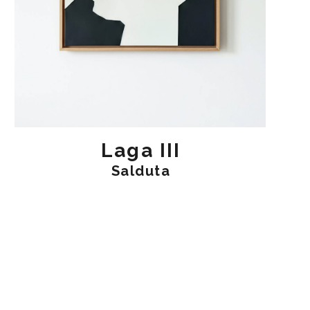
Laga III
Salduta