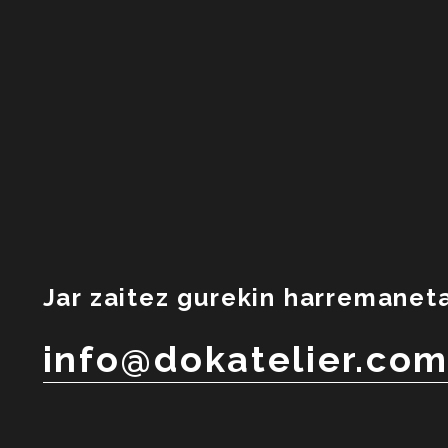
Jar zaitez gurekin harremanet
info@dokatelier.co