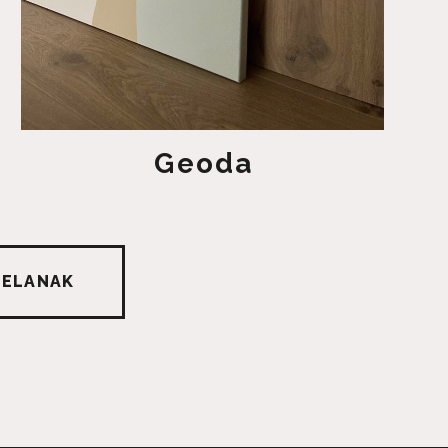
Geoda
TELANAK