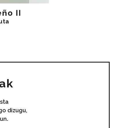
ño II
uta
uak
sta
go dizugu,
un.