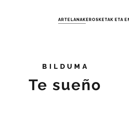
ARTELANAK
EROSKETAK ETA 
K
BILDUMA
Te sueño
 ETA ENKAR