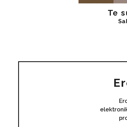
Te s
Sa
Er
Er
elektroni
pr