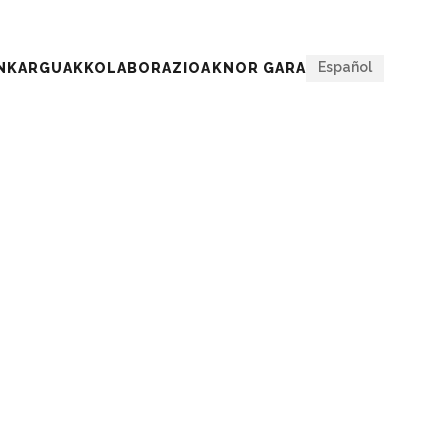
Itxi
Español
ENKARGUAK
KOLABORAZIOAK
NOR GARA
GUAK