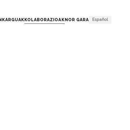
Itxi
Español
ENKARGUAK
KOLABORAZIOAK
NOR GARA
GUAK