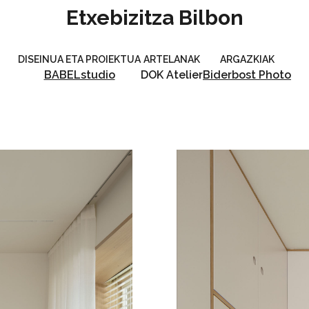
Etxebizitza Bilbon
DISEINUA ETA PROIEKTUA
ARTELANAK
ARGAZKIAK
BABELstudio
DOK Atelier
Biderbost Photo