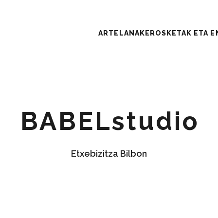
ARTELANAK
EROSKETAK ETA 
K
BABELstudio
 ETA ENKAR
Etxebizitza Bilbon
ZIOAK